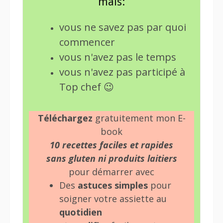
mais:
vous ne savez pas par quoi
commencer
vous n'avez pas le temps
vous n'avez pas participé à
Top chef 😉
Téléchargez
gratuitement mon E-
book
10 recettes faciles et rapides
sans gluten ni produits laitiers
pour démarrer avec
Des
astuces simples
pour
soigner votre assiette au
quotidien